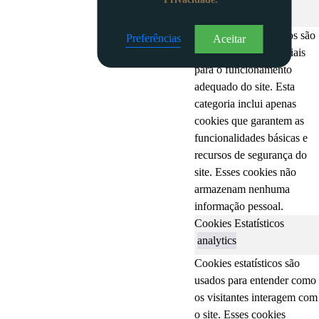
Cookies Necessários
Sempre habilitado
Os cookies necessários são
Preferências
Aceitar
absolutamente essenciais
para o funcionamento
adequado do site. Esta
categoria inclui apenas
cookies que garantem as
funcionalidades básicas e
recursos de segurança do
site. Esses cookies não
armazenam nenhuma
informação pessoal.
Cookies Estatísticos
analytics
Cookies estatísticos são
usados para entender como
os visitantes interagem com
o site. Esses cookies