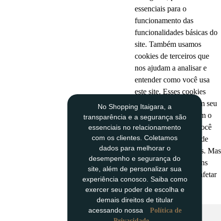
essenciais para o
funcionamento das
funcionalidades básicas do
site. Também usamos
cookies de terceiros que
nos ajudam a analisar e
entender como você usa
este site. Esses cookies
serão armazenados em seu
No Shopping Itaigara, a
navegador apenas com o
transparência e a segurança são
seu consentimento. Você
essenciais no relacionamento
com os clientes. Coletamos
também tem a opção de
dados para melhorar o
cancelar esses cookies. Mas
desempenho e segurança do
a desativação de alguns
site, além de personalizar sua
desses cookies pode afetar
experiência conosco. Saiba como
sua experiência de
exercer seu poder de escolha e
navegação.
demais direitos de titular
Cookies Necessários
acessando nossa
Política de
Privacidade.