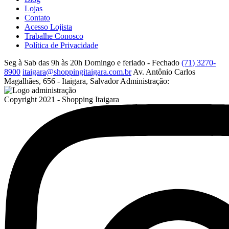
Lojas
Contato
Acesso Lojista
Trabalhe Conosco
Política de Privacidade
Seg à Sab das 9h às 20h
Domingo e feriado - Fechado
(71) 3270-
8900
itaigara@shoppingitaigara.com.br
Av. Antônio Carlos
Magalhães, 656 - Itaigara, Salvador
Administração:
Copyright 2021 - Shopping Itaigara