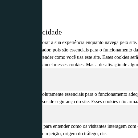
 geral da privacidade
 usa cookies para melhorar a sua experiência enquanto navega pelo site
zenados no seu navegador, pois são essenciais para o funcionamento da
ajudam a analisar e entender como você usa este site. Esses cookies s
bém tem a opção de cancelar esses cookies. Mas a desativação de algun
Necessários
 Necessários
abilitado
es necessários são absolutamente essenciais para o funcionamento adequ
lidades básicas e recursos de segurança do site. Esses cookies não ar
statísticos
s
statísticos são usados para entender como os visitantes interagem com 
 de visitantes, taxa de rejeição, origem do tráfego, etc.