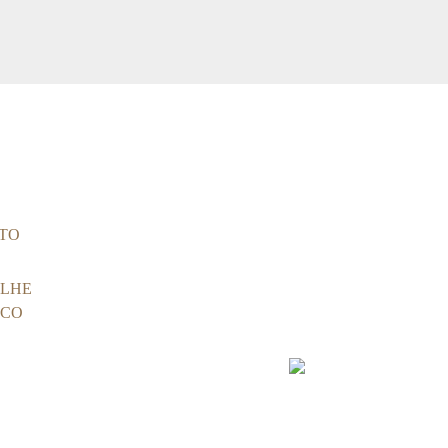
Seg à Sab das 9h às 20h
Domi
TO
(71) 3270-8900
itaigara@sho
LHE
Av. Antônio Carlos Magalhães, 656 - Itaig
SCO
Administração: