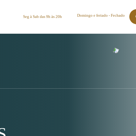
Domingo e feriado - Fechado
Seg à Sab das 9h às 20h
S