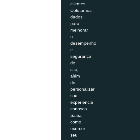
clientes.
Coletamos
dados
para
Fechar
melhorar
Visão
o
Este site
desempenho
e
são arma
segurança
que nos 
do
Você tam
site,
Cookies 
além
Cookies
de
Sempre h
personalizar
Os cooki
sua
experiência
funciona
conosco.
Cookies E
Saiba
analytic
como
Cookies e
exercer
seu
do número