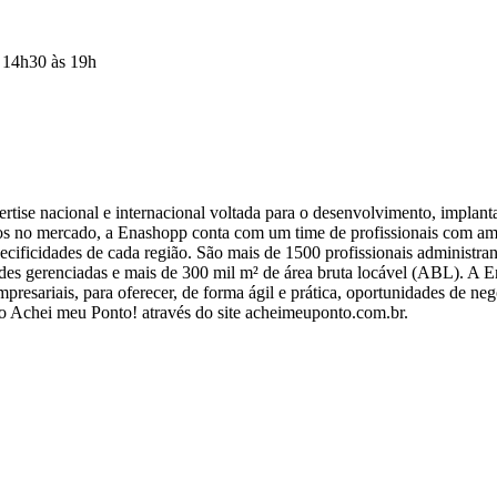
s 14h30 às 19h
tise nacional e internacional voltada para o desenvolvimento, implant
os no mercado, a Enashopp conta com um time de profissionais com amp
pecificidades de cada região. São mais de 1500 profissionais administr
des gerenciadas e mais de 300 mil m² de área bruta locável (ABL). A
presariais, para oferecer, de forma ágil e prática, oportunidades de n
e o Achei meu Ponto! através do site acheimeuponto.com.br.