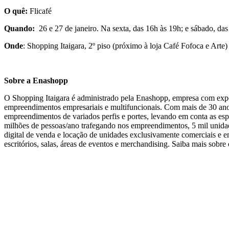
O quê:
Flicafé
Quando:
26 e 27 de janeiro. Na sexta, das 16h às 19h; e sábado, da
Onde
: Shopping Itaigara, 2º piso (próximo à loja Café Fofoca e Arte)
Sobre a Enashopp
O Shopping Itaigara é administrado pela Enashopp, empresa com exper
empreendimentos empresariais e multifuncionais. Com mais de 30 an
empreendimentos de variados perfis e portes, levando em conta as es
milhões de pessoas/ano trafegando nos empreendimentos, 5 mil unida
digital de venda e locação de unidades exclusivamente comerciais e em
escritórios, salas, áreas de eventos e merchandising. Saiba mais sobr