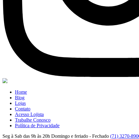
Home
Blog
Lojas
Contato
Acesso Lojista
Trabalhe Conosco
Política de Privacidade
Seg à Sab das 9h às 20h
Domingo e feriado - Fechado
(71) 3270-890