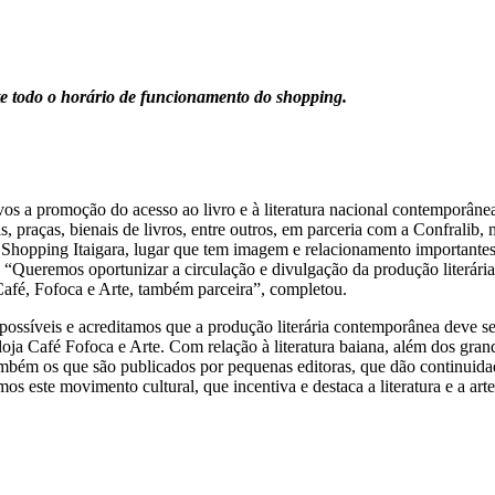
nte todo o horário de funcionamento do shopping.
os a promoção do acesso ao livro e à literatura nacional contemporânea, 
las, praças, bienais de livros, entre outros, em parceria com a Conf
a o Shopping Itaigara, lugar que tem imagem e relacionamento importante
. “Queremos oportunizar a circulação e divulgação da produção literár
Café, Fofoca e Arte, também parceira”, completou.
s possíveis e acreditamos que a produção literária contemporânea deve 
 loja Café Fofoca e Arte. Com relação à literatura baiana, além dos gra
mbém os que são publicados por pequenas editoras, que dão continuidad
os este movimento cultural, que incentiva e destaca a literatura e a arte