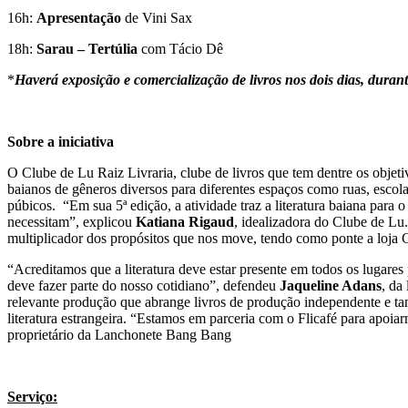
16h:
Apresentação
de Vini Sax
18h:
Sarau – Tertúlia
com Tácio Dê
*
Haverá exposição e comercialização de livros nos dois dias, dura
Sobre a iniciativa
O Clube de Lu Raiz Livraria, clube de livros que tem dentre os objetiv
baianos de gêneros diversos para diferentes espaços como ruas, esco
púbicos. “Em sua 5ª edição, a atividade traz a literatura baiana par
necessitam”, explicou
Katiana Rigaud
, idealizadora do Clube de Lu
multiplicador dos propósitos que nos move, tendo como ponte a loja 
“Acreditamos que a literatura deve estar presente em todos os lugare
deve fazer parte do nosso cotidiano”, defendeu
Jaqueline Adans
, da
relevante produção que abrange livros de produção independente e ta
literatura estrangeira. “Estamos em parceria com o Flicafé para apoiarm
proprietário da Lanchonete Bang Bang
Serviço: