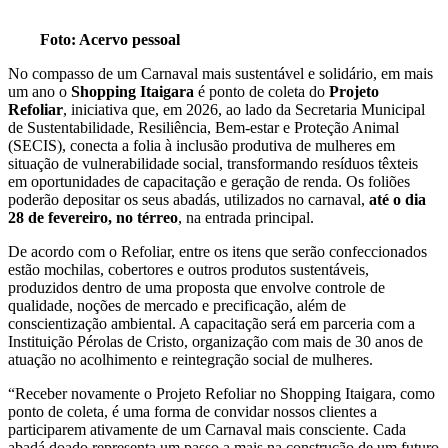
Foto: Acervo pessoal
No compasso de um Carnaval mais sustentável e solidário, em mais
um ano o
Shopping Itaigara
é ponto de coleta do
Projeto
Refoliar
, iniciativa que, em 2026, ao lado da Secretaria Municipal
de Sustentabilidade, Resiliência, Bem-estar e Proteção Animal
(SECIS), conecta a folia à inclusão produtiva de mulheres em
situação de vulnerabilidade social, transformando resíduos têxteis
em oportunidades de capacitação e geração de renda. Os foliões
poderão depositar os seus abadás, utilizados no carnaval,
até o dia
28 de fevereiro, no térreo
, na entrada principal.
De acordo com o Refoliar, entre os itens que serão confeccionados
estão mochilas, cobertores e outros produtos sustentáveis,
produzidos dentro de uma proposta que envolve controle de
qualidade, noções de mercado e precificação, além de
conscientização ambiental. A capacitação será em parceria com a
Instituição Pérolas de Cristo, organização com mais de 30 anos de
atuação no acolhimento e reintegração social de mulheres.
“Receber novamente o Projeto Refoliar no Shopping Itaigara, como
ponto de coleta, é uma forma de convidar nossos clientes a
participarem ativamente de um Carnaval mais consciente. Cada
abadá doado representa um passo a mais na construção de um futuro