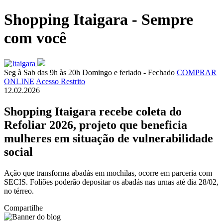
Shopping Itaigara - Sempre
com você
Seg à Sab das 9h às 20h
Domingo e feriado - Fechado
COMPRAR
ONLINE
Acesso Restrito
12.02.2026
Shopping Itaigara recebe coleta do
Refoliar 2026, projeto que beneficia
mulheres em situação de vulnerabilidade
social
Ação que transforma abadás em mochilas, ocorre em parceria com
SECIS. Foliões poderão depositar os abadás nas urnas até dia 28/02,
no térreo.
Compartilhe