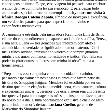
e paisagens de tirar o fôlego, essa viagem foi pensada para celebrar
o amor de mãe com muita leveza e emoção. E para deixar tudo
ainda mais especial, o roteiro contempla um
city tour com visita à
icônica Bodega Catena Zapata
, símbolo de inovação e excelência,
um verdadeiro paraíso para quem aprecia o bom vinho e
experiências memoráveis.
A campanha é estrelada pela inspiradora Raymunda Lins de Britto,
cliente do empreendimento que aparece ao lado de sua filha, Tereza,
e sua neta, Luana — três gerações que traduzem com afeto e
autenticidade o verdadeiro significado do amor materno. “Criei
meus filhos sozinha, transmitindo valores que sempre guiaram
minha vida: amor, confiança, honestidade e justiça. Fico feliz em
poder inspirar outras mulheres com minha história”, conta a
homenageada.
“Preparamos essa campanha com muito cuidado e carinho,
pensando especialmente nos nossos clientes que fazem parte da
história do Shopping Itaigara. Mendoza foi escolhida por ser um
destino que traduz elegância na medida certa, com natureza, cultura
e experiências únicas. Queremos que essa viagem seja um presente
inesquecível para homenagear as mães que inspiram e fazem parte
do nosso dia a dia. É uma oportunidade exclusiva e cheia de afeto
para brindar o amor”, destaca
Luciana Coelho
, gerente de
Marketing do Shopping Itaigara.