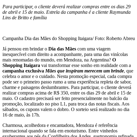
Para participar, o cliente deverá realizar compras entre os dias 29
de abril e 15 de maio. Estrela da campanha é a cliente Raymunda
Lins de Britto e família
Campanha Dia das Mães do Shopping Itaigara/ Foto: Roberto Abreu
Já pensou em brindar o
Dia das Mães
com uma viagem
inesquecível com direito a acompanhante, para uma das vinícolas
mais renomadas do mundo, em Mendoza, na Argentina?
O
Shopping Itaigara
vai transformar esse sonho em realidade com a
campanha exclusiva
Mães que inspiram merecem um brinde
, que
celebra o amor e o cuidado. Nesta promoção especial, cada compra
pode ser o primeiro passo rumo a uma experiência repleta de sabor,
charme e paisagens deslumbrantes. Para participar, o cliente deverá
realizar compras acima de R$ 350, entre os dias 29 de abril e 15 de
maio. O cadastro precisará ser feito presencialmente no balcão da
promoção, localizado no piso L1, para troca das notas fiscais. Aos
sábados, os cupons valem o dobro. O sorteio será realizado no dia
16 de maio, às 17h.
Charmosa, acolhedora e encantadora, Mendoza é referência
internacional quando se fala em enoturismo. Entre vinhedos
exuberantes aos pés da Cordilheira dos Andes, gastronomia refinada