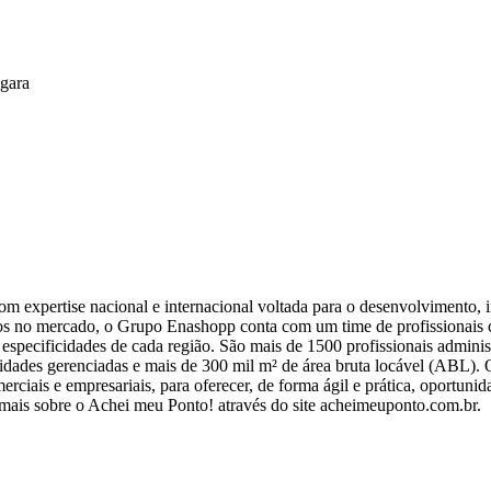
gara
 expertise nacional e internacional voltada para o desenvolvimento, i
os no mercado, o Grupo Enashopp conta com um time de profissionais 
 especificidades de cada região. São mais de 1500 profissionais admin
nidades gerenciadas e mais de 300 mil m² de área bruta locável (ABL
rciais e empresariais, para oferecer, de forma ágil e prática, oportun
a mais sobre o Achei meu Ponto! através do site acheimeuponto.com.br.