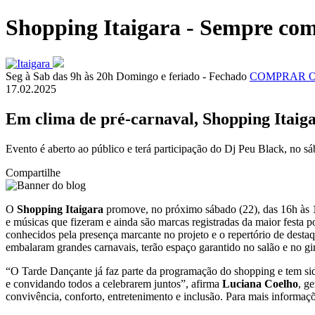
Shopping Itaigara - Sempre com
Seg à Sab das 9h às 20h
Domingo e feriado - Fechado
COMPRAR 
17.02.2025
Em clima de pré-carnaval, Shopping Itai
Evento é aberto ao público e terá participação do Dj Peu Black, no s
Compartilhe
O
Shopping Itaigara
promove, no próximo sábado (22), das 16h às
e músicas que fizeram e ainda são marcas registradas da maior festa 
conhecidos pela presença marcante no projeto e o repertório de destaq
embalaram grandes carnavais, terão espaço garantido no salão e no g
“O Tarde Dançante já faz parte da programação do shopping e tem sido 
e convidando todos a celebrarem juntos”, afirma
Luciana Coelho
, g
convivência, conforto, entretenimento e inclusão. Para mais informaçõ