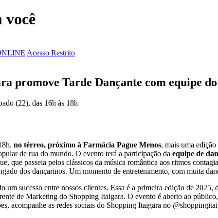
 você
ONLINE
Acesso Restrito
gara promove Tarde Dançante com equipe do
ábado (22), das 16h às 18h
 18h,
no térreo, próximo à Farmácia Pague Menos
, mais uma edição
popular de rua do mundo. O evento terá a participação da
equipe de da
ue, que passeia pelos clássicos da música romântica aos ritmos contagia
ingado dos dançarinos. Um momento de entretenimento, com muita dança
um sucesso entre nossos clientes. Essa é a primeira edição de 2025, de
erente de Marketing do Shopping Itaigara. O evento é aberto ao públi
es, acompanhe as redes sociais do Shopping Itaigara no @shoppingitaiga