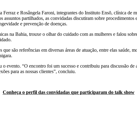
erraz e Rosângela Faroni, integrantes do Instituto Ensõ, clínica de me
 assuntos partilhados, as convidadas discutiram sobre procedimentos es
longevidade e prevenção de doenças.
nicas na Bahia, trouxe o olhar do cuidado com as mulheres e falou sobre 
idado.
ue são referências em diversas áreas de atuação, entre elas saúde, 
aigara.
o evento. “O encontro foi um sucesso e contribuiu para discussão de a
xões para as nossas clientes”, concluiu.
Conheça o perfil das convidadas que participaram do talk show