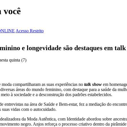
 você
ONLINE
Acesso Restrito
inino e longevidade são destaques em talk 
esta quinta (7)
e moda compartilharam as suas experiências no
talk show
em homenag
m diversas áreas do mundo feminino, com destaque para a saúde da mulh
m meio à sociedade e a desconstrução dos padrões estabelecidos.
de entrevistas na área de Saúde e Bem-estar, fez a mediação do encontr
s suas vidas com o autocuidado.
 idealizadora da Moda Autêntica, com Identidade abordou sobre ancestra
movimento negro. Anjos reforça o processo criativo dentro da pirâmide d