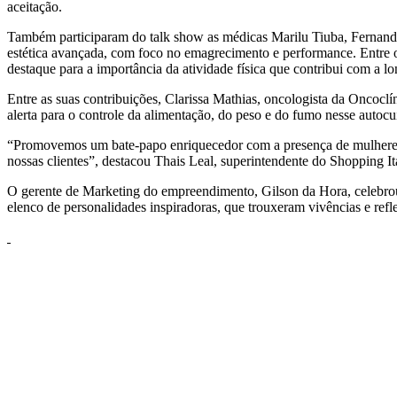
aceitação.
Também participaram do talk show as médicas Marilu Tiuba, Fernanda F
estética avançada, com foco no emagrecimento e performance. Entre os
destaque para a importância da atividade física que contribui com a 
Entre as suas contribuições, Clarissa Mathias, oncologista da Oncoclí
alerta para o controle da alimentação, do peso e do fumo nesse autocu
“Promovemos um bate-papo enriquecedor com a presença de mulheres q
nossas clientes”, destacou Thais Leal, superintendente do Shopping It
O gerente de Marketing do empreendimento, Gilson da Hora, celebrou 
elenco de personalidades inspiradoras, que trouxeram vivências e refle