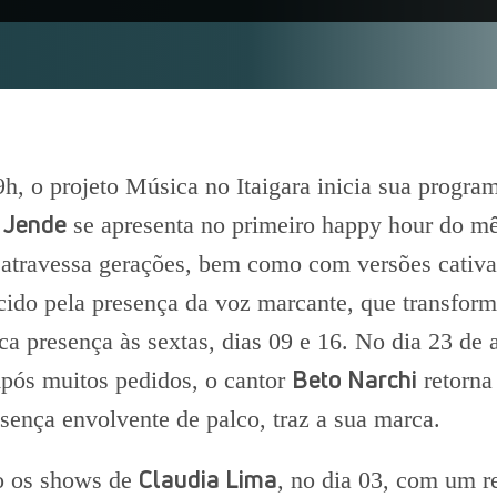
19h, o projeto Música no Itaigara inicia sua progr
 Jende
se apresenta no primeiro happy hour do mê
e atravessa gerações, bem como com versões cativ
cido pela presença da voz marcante, que transfo
 presença às sextas, dias 09 e 16. No dia 23 de a
Beto Narchi
Após muitos pedidos, o cantor
retorna
sença envolvente de palco, traz a sua marca.
Claudia Lima
ão os shows de
, no dia 03, com um re