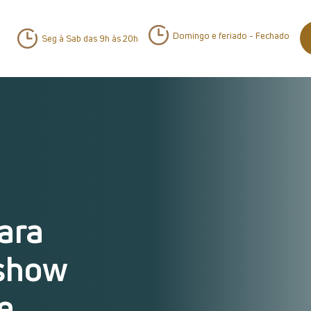
Domingo e feriado - Fechado
Seg à Sab das 9h às 20h
ara
 show
e