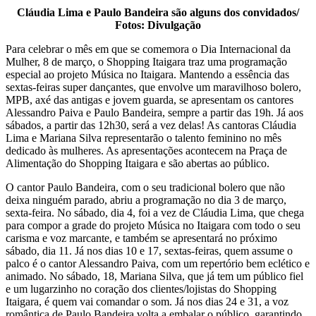
Cláudia Lima e Paulo Bandeira são alguns dos convidados/
Fotos: Divulgação
Para celebrar o mês em que se comemora o Dia Internacional da
Mulher, 8 de março, o Shopping Itaigara traz uma programação
especial ao projeto Música no Itaigara. Mantendo a essência das
sextas-feiras super dançantes, que envolve um maravilhoso bolero,
MPB, axé das antigas e jovem guarda, se apresentam os cantores
Alessandro Paiva e Paulo Bandeira, sempre a partir das 19h. Já aos
sábados, a partir das 12h30, será a vez delas! As cantoras Cláudia
Lima e Mariana Silva representarão o talento feminino no mês
dedicado às mulheres. As apresentações acontecem na Praça de
Alimentação do Shopping Itaigara e são abertas ao público.
O cantor Paulo Bandeira, com o seu tradicional bolero que não
deixa ninguém parado, abriu a programação no dia 3 de março,
sexta-feira. No sábado, dia 4, foi a vez de Cláudia Lima, que chega
para compor a grade do projeto Música no Itaigara com todo o seu
carisma e voz marcante, e também se apresentará no próximo
sábado, dia 11. Já nos dias 10 e 17, sextas-feiras, quem assume o
palco é o cantor Alessandro Paiva, com um repertório bem eclético e
animado. No sábado, 18, Mariana Silva, que já tem um público fiel
e um lugarzinho no coração dos clientes/lojistas do Shopping
Itaigara, é quem vai comandar o som. Já nos dias 24 e 31, a voz
romântica de Paulo Bandeira volta a embalar o público, garantindo