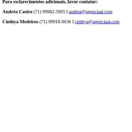
P
ara esclarecimentos adicionais, favor contatar:
Andréa Castro
(71) 99982-5905 I
andrea@agenciaat.com
Cinthya Medeiros
(71) 99918-9636 I
cinthya@agenciaat.com