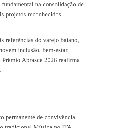
o fundamental na consolidação de
is projetos reconhecidos
s referências do varejo baiano,
movem inclusão, bem-estar,
o Prêmio Abrasce 2026 reafirma
.
aço permanente de convivência,
 o tradicional Música no ITA,