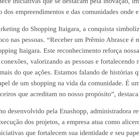
hece iniciativas que se destacam pela inovação, im
o dos empreendimentos e das comunidades onde es
rketing do Shopping Itaigara, a conquista simboli
oco nas pessoas. “Receber um Prêmio Abrasce é m
opping Itaigara. Este reconhecimento reforça nossa
onexões, valorizando as pessoas e fortalecendo 
 mais do que ações. Estamos falando de histórias 
pel de um shopping na vida da comunidade. É uma
eiros que acreditam no nosso propósito”, destaca
lho desenvolvido pela Enashopp, administradora r
execução dos projetos, a empresa atua como alice
niciativas que fortalecem sua identidade e seu pa