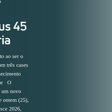
eus 45
ria
to ao ser o
om três cases
hecimento
tor O
r um novo
e ontem (25),
asce 2026,