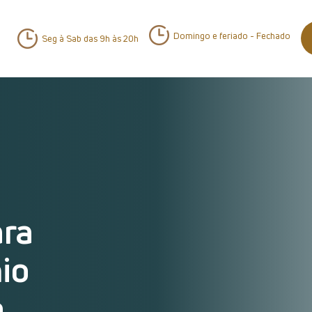
Domingo e feriado - Fechado
Seg à Sab das 9h às 20h
ara
io
e