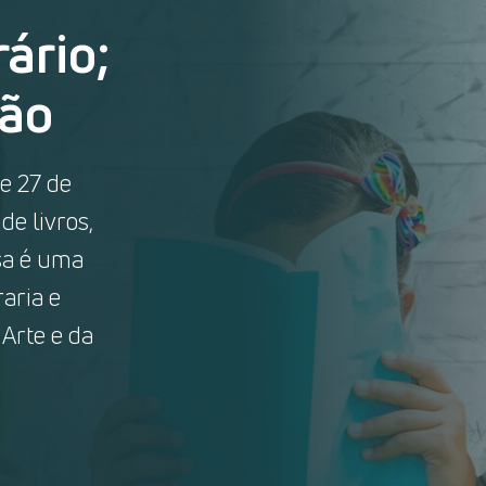
ário;
ção
e 27 de
e livros,
sa é uma
raria e
 Arte e da