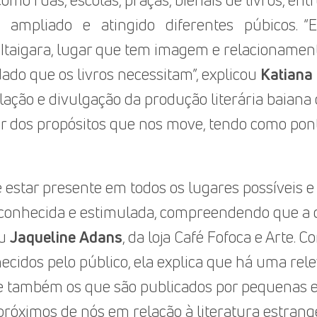
omo ruas, escolas, praças, bienais de livros, ent
ampliado e atingido diferentes púbicos. “Em s
 Itaigara, lugar que tem imagem e relacionamen
ado que os livros necessitam”, explicou
Katiana
ulação e divulgação da produção literária baia
 dos propósitos que nos move, tendo como ponte 
e estar presente em todos os lugares possíveis 
conhecida e estimulada, compreendendo que a cu
eu
Jaqueline Adans
, da loja Café Fofoca e Arte. C
ecidos pelo público, ela explica que há uma re
e também os que são publicados por pequenas ed
 próximos de nós em relação à literatura estran