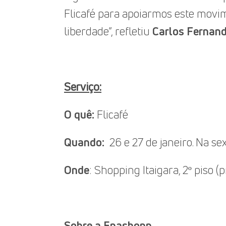
Flicafé para apoiarmos este movime
liberdade”, refletiu
Carlos Fernan
Serviço:
O quê:
Flicafé
Quando:
26 e 27 de janeiro. Na sex
Onde
: Shopping Itaigara, 2º piso (
Sobre a Enashopp