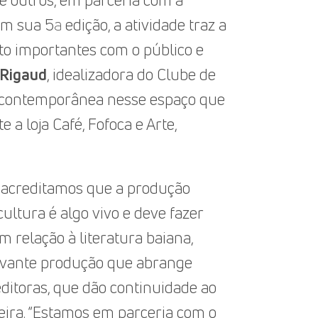
re outros, em parceria com a
ua 5ª edição, a atividade traz a
to importantes com o público e
 Rigaud
, idealizadora do Clube de
na contemporânea nesse espaço que
a loja Café, Fofoca e Arte,
e acreditamos que a produção
ltura é algo vivo e deve fazer
om relação à literatura baiana,
levante produção que abrange
itoras, que dão continuidade ao
geira. “Estamos em parceria com o