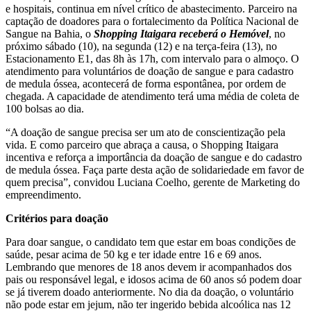
e hospitais, continua em nível crítico de abastecimento. Parceiro na
captação de doadores para o fortalecimento da Política Nacional de
Sangue na Bahia, o
Shopping Itaigara receberá o Hemóvel
, no
próximo sábado (10), na segunda (12) e na terça-feira (13), no
Estacionamento E1, das 8h às 17h, com intervalo para o almoço. O
atendimento para voluntários de doação de sangue e para cadastro
de medula óssea, acontecerá de forma espontânea, por ordem de
chegada. A capacidade de atendimento terá uma média de coleta de
100 bolsas ao dia.
“A doação de sangue precisa ser um ato de conscientização pela
vida. E como parceiro que abraça a causa, o Shopping Itaigara
incentiva e reforça a importância da doação de sangue e do cadastro
de medula óssea. Faça parte desta ação de solidariedade em favor de
quem precisa”, convidou Luciana Coelho, gerente de Marketing do
empreendimento.
Critérios para doação
Para doar sangue, o candidato tem que estar em boas condições de
saúde, pesar acima de 50 kg e ter idade entre 16 e 69 anos.
Lembrando que menores de 18 anos devem ir acompanhados dos
pais ou responsável legal, e idosos acima de 60 anos só podem doar
se já tiverem doado anteriormente. No dia da doação, o voluntário
não pode estar em jejum, não ter ingerido bebida alcoólica nas 12